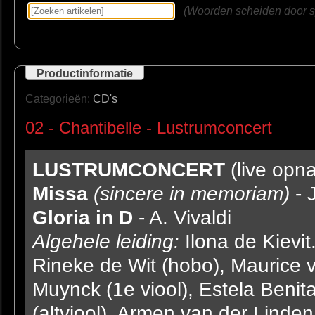
(Woorden scheiden door spa
Productinformatie
Categorieën:
CD's
02 - Chantibelle - Lustrumconcert
LUSTRUMCONCERT
(live opn
Missa
(sincere in memoriam)
- 
Gloria in D
- A. Vivaldi
Algehele leiding:
Ilona de Kievit
Rineke de Wit (hobo), Maurice v
Muynck (1e viool), Estela Benit
(altviool), Armen van der Linden 